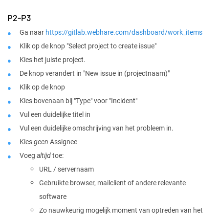
P2-P3
Ga naar
https://gitlab.webhare.com/dashboard/work_items
Klik op de knop "Select project to create issue"
Kies het juiste project.
De knop verandert in "New issue in (projectnaam)"
Klik op de knop
Kies bovenaan bij "Type" voor "Incident"
Vul een duidelijke titel in
Vul een duidelijke omschrijving van het probleem in.
Kies
geen
Assignee
Voeg
altijd
toe:
URL / servernaam
Gebruikte browser, mailclient of andere relevante
software
Zo nauwkeurig mogelijk moment van optreden van het