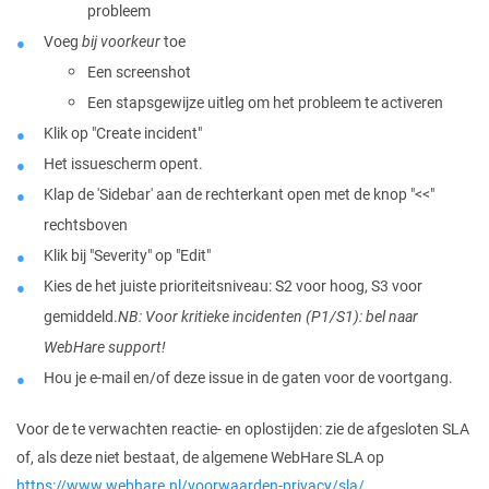
probleem
Voeg
bij voorkeur
toe
Een screenshot
Een stapsgewijze uitleg om het probleem te activeren
Klik op "Create incident"
Het issuescherm opent.
Klap de 'Sidebar' aan de rechterkant open met de knop "<<"
rechtsboven
Klik bij "Severity" op "Edit"
Kies de het juiste prioriteitsniveau: S2 voor hoog, S3 voor
gemiddeld.
NB: Voor kritieke incidenten (P1/S1): bel naar
WebHare support!
Hou je e-mail en/of deze issue in de gaten voor de voortgang.
Voor de te verwachten reactie- en oplostijden: zie de afgesloten SLA
of, als deze niet bestaat, de algemene WebHare SLA op
https://www.webhare.nl/voorwaarden-privacy/sla/